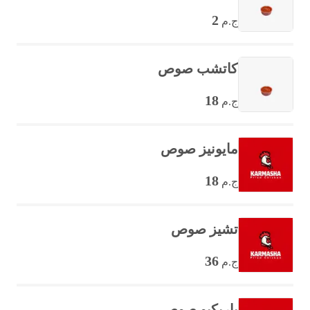
2
ج.م
كاتشب صوص
18
ج.م
مايونيز صوص
18
ج.م
تشيز صوص
36
ج.م
باربكيو صوص