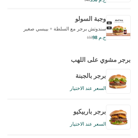
540
وجبة السولو
سندوتش برجر مع السلطة + بيبسي صغير
ج.م
98
155
برجر مشوي على اللهب
برجر بالجبنة
السعر عند الاختيار
برجر باربيكيو
السعر عند الاختيار