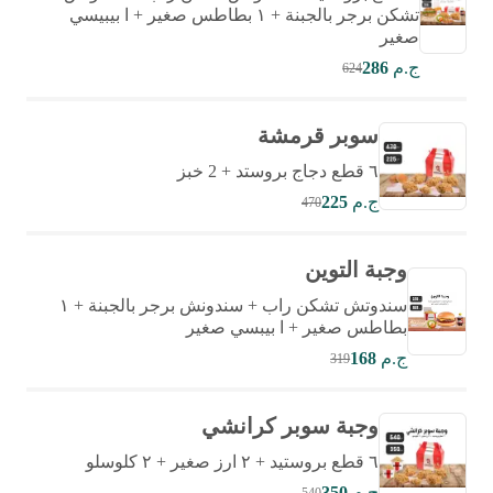
تشكن برجر بالجبنة + ١ بطاطس صغير + ا بيبيسي
صغير
ج.م
286
624
سوبر قرمشة
٦ قطع دجاج بروستد + 2 خبز
ج.م
225
470
وجبة التوين
سندوتش تشكن راب + سندونش برجر بالجبنة + ١
بطاطس صغير + ا بيبسي صغير
ج.م
168
319
وجبة سوبر كرانشي
٦ قطع بروستيد + ٢ ارز صغير + ٢ كلوسلو
ج.م
350