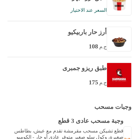
السعر عند الاختيار
أرز حار باربيكيو
108
ج.م
طبق ريزو جمبرى
175
ج.م
وجبات مسحب
وجبة مسحب عادى 3 قطع
قطع تشيكن مسحب مقرمشة تقدم مع عيش، بطاطس
صغيرة، وكول سلو صغير متوفر عادي أو حار - الكومبو