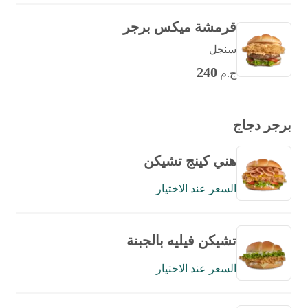
قرمشة ميكس برجر
سنجل
240
ج.م
برجر دجاج
هني كينج تشيكن
السعر عند الاختيار
تشيكن فيليه بالجبنة
السعر عند الاختيار