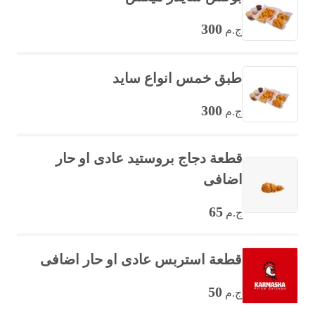
300
ج.م
طبق خمس انواع سايد
300
ج.م
قطعة دجاج بروستيد عادى او حار
اضافى
65
ج.م
قطعة استربس عادى او حار اضافى
50
ج.م