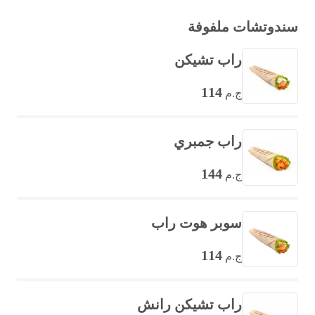
سندوتشات ملفوفة
راب تشيكن
114
ج.م
راب جمبري
144
ج.م
سوبر هوت راب
114
ج.م
راب تشيكن رانش