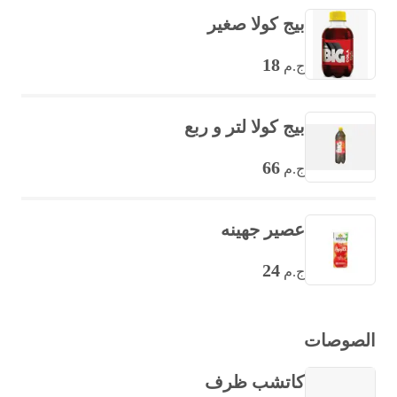
بيج كولا صغير
18
ج.م
بيج كولا لتر و ربع
66
ج.م
عصير جهينه
24
ج.م
الصوصات
كاتشب ظرف