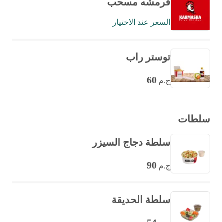
قرمشه مسحب
السعر عند الاختيار
توستر راب
60
ج.م
سلطات
سلطة دجاج السيزر
90
ج.م
سلطة الحديقة