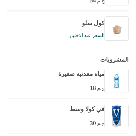
54
ج.م
كول سلو
السعر عند الاختيار
المشروبات
مياه معدنيه صغيرة
18
ج.م
في كولا وسط
30
ج.م