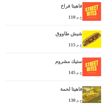
فاهيتا فراخ
110
ج.م
شيش طاووق
115
ج.م
ستيك مشروم
145
ج.م
فاهيتا لحمة
130
ج.م