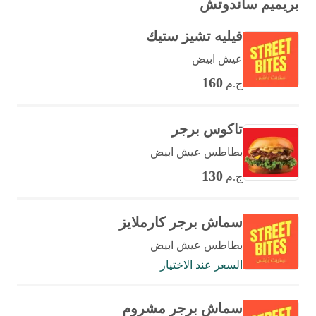
بريميم ساندوتش
فيليه تشيز ستيك
عيش ابيض
160
ج.م
تاكوس برجر
بطاطس عيش ابيض
130
ج.م
سماش برجر كارملايز
بطاطس عيش ابيض
السعر عند الاختيار
سماش برجر مشروم