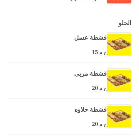
الحلو
قشطة عسل
15
ج.م
قشطة مربى
20
ج.م
قشطة حلاوه
20
ج.م