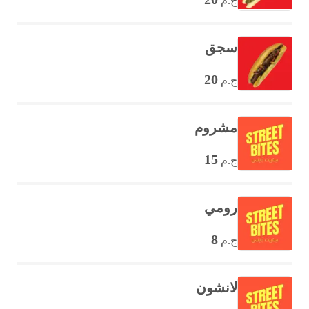
ج.م
سجق
20
ج.م
مشروم
15
ج.م
رومي
8
ج.م
لانشون