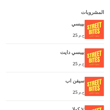
المشروبات
بيبسي
25
ج.م
بيبسي دايت
25
ج.م
سيفن اب
25
ج.م
V كولا