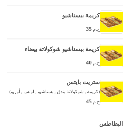
كريمة بيستاشيو
35
ج.م
كريمة بيستاشيو شوكولاتة بيضاء
40
ج.م
ستريت بايتس
(كريمة , شوكولاتة بندق , بستاشيو , لوتس , أوريو)
45
ج.م
البطاطس