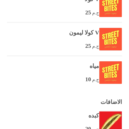
25
ج.م
V كولا ليمون
25
ج.م
مياه
10
ج.م
الاضافات
كبده
20