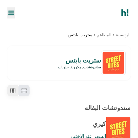
الرئيسية
المطاعم
ستريت بايتس
ستريت بايتس
ساندوتشات, مكرونة, حلويات
سندوتشات البقاله
كيري
السعر عند الاختيار