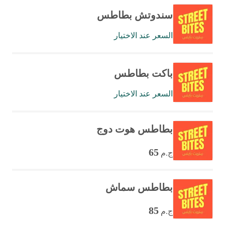
سندوتش بطاطس
السعر عند الاختيار
باكت بطاطس
السعر عند الاختيار
بطاطس هوت دوج
65
ج.م
بطاطس سماش
85
ج.م