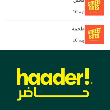
مخلل
10
ج.م
طحينة
10
ج.م