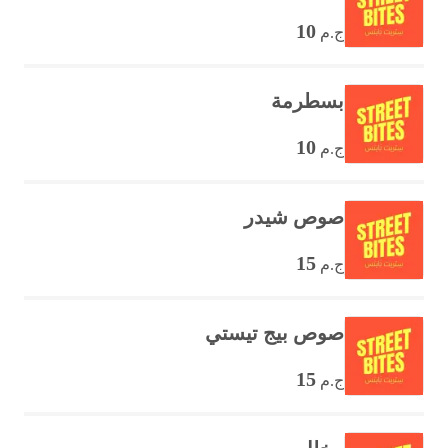
10
ج.م
بسطرمة
10
ج.م
صوص شيدر
15
ج.م
صوص بيج تيستي
15
ج.م