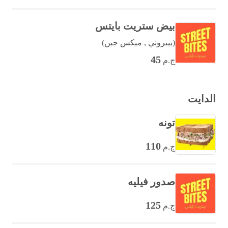
بيض ستريت بايتس
(بيبروني , ميكس جبن)
45
ج.م
الدايت
تونه
110
ج.م
صدور فيليه
125
ج.م