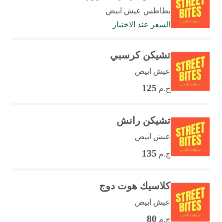
بطاطس عيش ابيض
السعر عند الاختيار
تشيكن كرسبي
عيش ابيض
125
ج.م
تشيكن رانش
عيش ابيض
135
ج.م
كلاسيك هوت دوج
عيش ابيض
80
ج.م