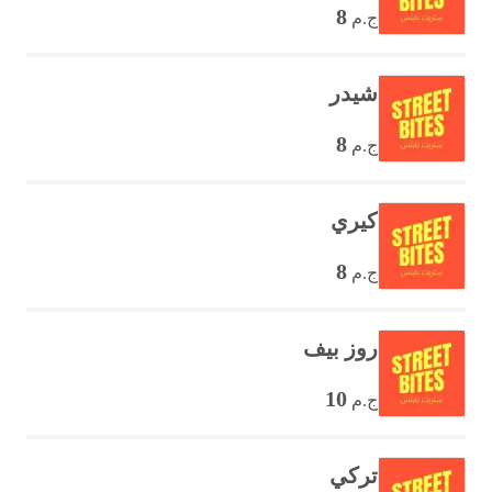
8
ج.م
شيدر
8
ج.م
كيري
8
ج.م
روز بيف
10
ج.م
تركي