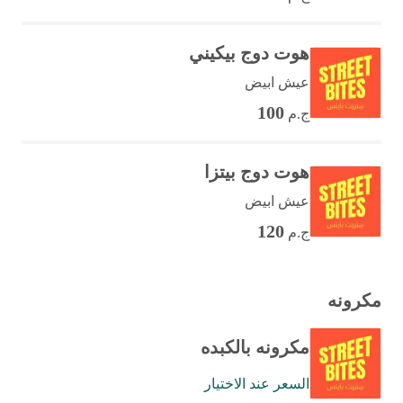
هوت دوج بيكيني
عيش ابيض
100
ج.م
هوت دوج بيتزا
عيش ابيض
120
ج.م
مكرونه
مكرونه بالكبده
السعر عند الاختيار