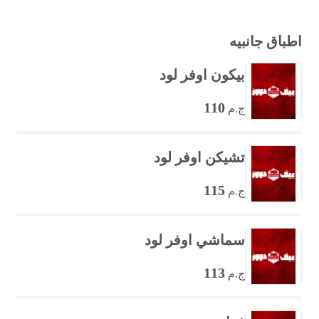
اطباق جانبيه
بيكون اوفر لود
110
ج.م
تشيكن اوفر لود
115
ج.م
سماشي اوفر لود
113
ج.م