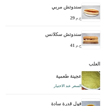
سندوتش مربي
29
ج.م
سندوتش سكلانس
41
ج.م
العلب
عجينة طعمية
السعر عند الاختيار
فول قدرة سادة