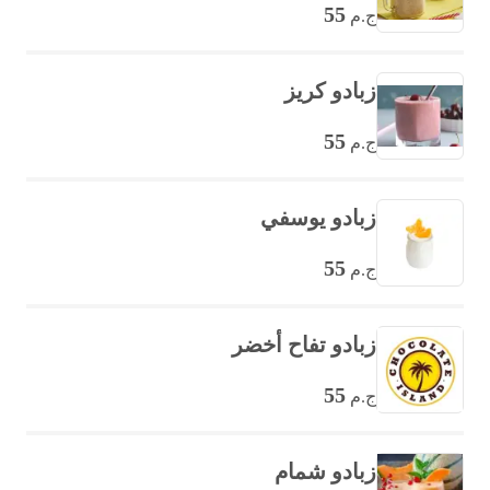
55
ج.م
زبادو كريز
55
ج.م
زبادو يوسفي
55
ج.م
زبادو تفاح أخضر
55
ج.م
زبادو شمام