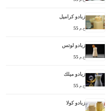
زبادو كراميل
55
ج.م
زبادو لوتس
55
ج.م
زبادو ميلك
55
ج.م
زبادو كولا