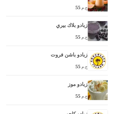
55
ج.م
زبادو بلاك بيري
55
ج.م
زبادو باشن فروت
55
ج.م
زبادو موز
55
ج.م
زبادو كاجو