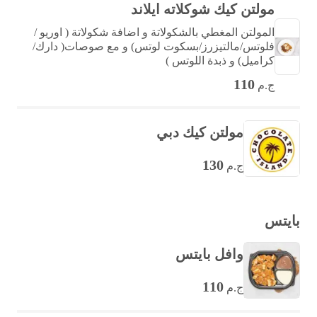
مولتن كيك شوكلاته ايلاند
المولتن المغطي بالشكولاتة و اضافة شكولاتة ( اوريو /
فلوتس/مالتيزرز/بسكوت لوتس) و مع صوصات( دارك/
كراميل) و ذبدة اللوتس )
110
ج.م
مولتن كيك دبي
130
ج.م
بايتس
وافل بايتس
110
ج.م