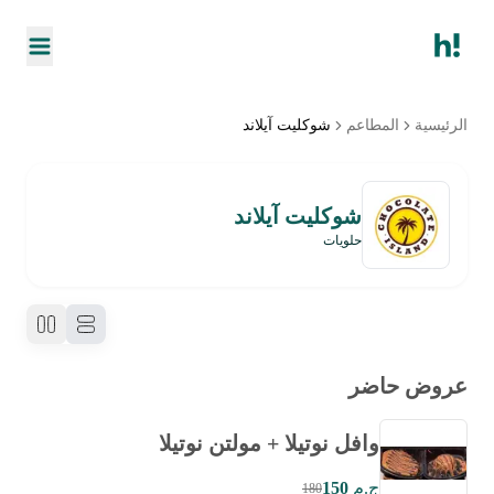
الرئيسية
المطاعم
شوكليت آيلاند
شوكليت آيلاند
حلويات
عروض حاضر
وافل نوتيلا + مولتن نوتيلا
ج.م
150
180