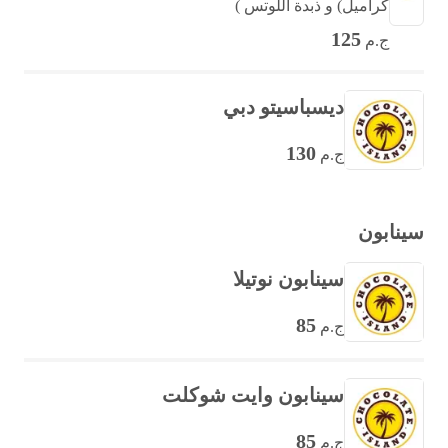
كراميل) و ذبدة اللوتس )
125
ج.م
ديسباسيتو دبي
130
ج.م
سينابون
سينابون نوتيلا
85
ج.م
سينابون وايت شوكلت
85
ج.م