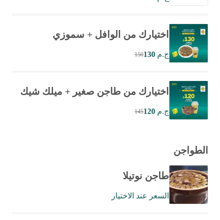
اختيارك من الوافل + سموزي
ج.م
130
150
اختيارك من طاجن صغير + ميلك شيك
ج.م
120
145
الطواجن
طاجن نوتيلا
السعر عند الاختيار