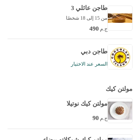
طاجن عائلي 3
من 15 إلى 18 شخصًا
490
ج.م
طاجن دبي
السعر عند الاختيار
مولتن كيك
مولتن كيك نوتيلا
90
ج.م
مولتن كيك شوكلاته بيضاء